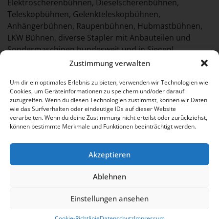
Elektroscherenbühnen, Dieselscherenbühnen,
Teleskopbühnen, Gelenkteleskopbühnen,
Anhängerbühnen, Raupenbühnen, Hubmastbühnen,
LKW Bühnen, diverse Stapler mit Anbauteilen und
Sondermaschinen bundesweit und in Siegen!
Zustimmung verwalten
Wir bieten zudem Regieleistungen an, welche
Projektberatung, -planung, -koordination, -begleitung
Um dir ein optimales Erlebnis zu bieten, verwenden wir Technologien wie
und -überwachung beinhalten. Somit wird Ihr Einsatz
Cookies, um Geräteinformationen zu speichern und/oder darauf
zuzugreifen. Wenn du diesen Technologien zustimmst, können wir Daten
von uns realisiert. Dabei unterstützen wir Sie auch
wie das Surfverhalten oder eindeutige IDs auf dieser Website
beim Erfüllen von rechtlichen Vorschriften, egal ob in
verarbeiten. Wenn du deine Zustimmung nicht erteilst oder zurückziehst,
Siegen oder an sonstigen Einsatzorten. Somit werden
können bestimmte Merkmale und Funktionen beeinträchtigt werden.
Sonder- und Ausnahmegenehmigungen eingeholt,
Verkehrsführung- und Zeichenpläne erstellt und die
Akzeptieren
Auflagen zur Absicherung der Einsatzstelle im
öffentlichen Verkehrsraum durch Lieferung,
Ablehnen
Platzierung der Verkehrszeichen und
Lichtzeichenanlagen erfüllt.
Einstellungen ansehen
Cookie-Richtlinie
Datenschutz
Impressum