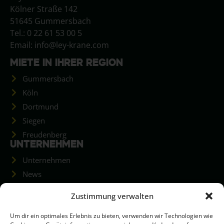
Kölner Straße 142
51645 Gummersbach
Tel.: 0 22 61 53 00 5
Email: info@ley-krane.com
MIETE IN IHRER REGION
Gummersbach
Köln
Dortmund
Siegen
Freudenberg
UNTERNEHMEN
Unternehmen
News
Stellenanzeigen
Zustimmung verwalten
Projekte
Schulungen
Um dir ein optimales Erlebnis zu bieten, verwenden wir Technologien wie