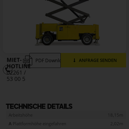
MIET-
PDF Download
ANFRAGE SENDEN
HOTLINE
02261 /
53 00 5
TECHNISCHE DETAILS
Arbeitshöhe
18,15m
A
Plattformhöhe eingefahren
2,02m