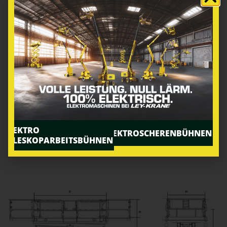
Ich bin einverstanden, dass die Firma Ley-Krane
GmbH & Co. KG meine Daten für eine
Kontaktaufnahme elektronisch verarbeitet. Die Daten
werden nicht an dritte weitergegeben. Weitere
Informationen und Widerrufshinweise findest du in
der
Datenschutzbestimmung.
.
ELEKTRO
ELEKTROSCHERENBÜHNEN
TELESKOPARBEITSBÜHNEN
SENDEN