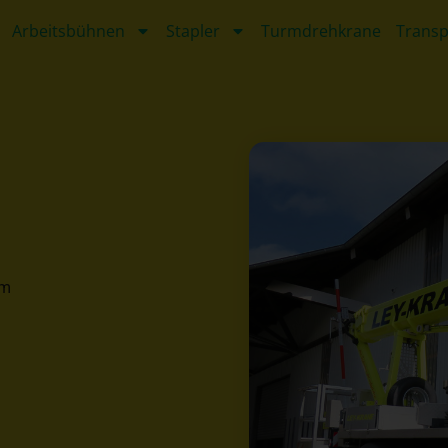
Arbeitsbühnen
Stapler
Turmdrehkrane
Transp
0m