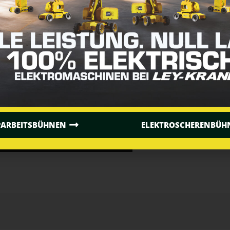
& Co. KG meine Daten für eine
en nicht an dritte weitergegeben.
in der
Datenschutzbestimmung.
.
PARBEITSBÜHNEN
ELEKTROSCHERENBÜH