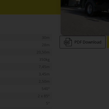
30m
PDF Download
28m
20,50m
350kg
7,45m
3,45m
2,50m
540°
2 x 85°
5°