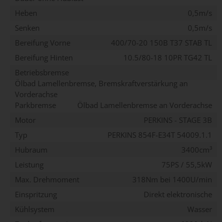
Heben
0,5m/s
Senken
0,5m/s
Bereifung Vorne
400/70-20 150B T37 STAB TL
Bereifung Hinten
10.5/80-18 10PR TG42 TL
Betriebsbremse
Ölbad Lamellenbremse, Bremskraftverstärkung an
Vorderachse
Parkbremse
Ölbad Lamellenbremse an Vorderachse
Motor
PERKINS - STAGE 3B
Typ
PERKINS 854F-E34T 54009.1.1
Hubraum
3400cm³
Leistung
75PS / 55,5kW
Max. Drehmoment
318Nm bei 1400U/min
Einspritzung
Direkt elektronische
Kühlsystem
Wasser