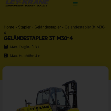
Home
»
Stapler
»
Geländestapler
»
Geländestapler 3t M30-
4
GELÄNDESTAPLER 3T M30-4
Max. Tragkraft 3 t
Max. Hubhöhe 4 m