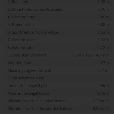
2. Radstand
1,99m
3. Mitte Hinterrad bis Rückseite
0,76m
4. Gesamtlänge
3,49m
5. Bodenfreiheit
0,38m
6. Spurbreit der Vorderachse
1,52m
7. Gesamtbreite
1,92m
8. Gesamthöhe
2,72m
Gabelzinken Standard
1200 x 125 x 40 mm
Wenderadius
4,27m
Mastneigung (vor/zurück)
6°/12°
Geräuschemissionen
Innenschallpegel (LpA)
76dB
Außenschallpegel (LwA)
104dB
Vibrationswert an Händen/Armen
< 2,5m/s²
Vibrationswert an Körper des Fahrers
0,97m/s²