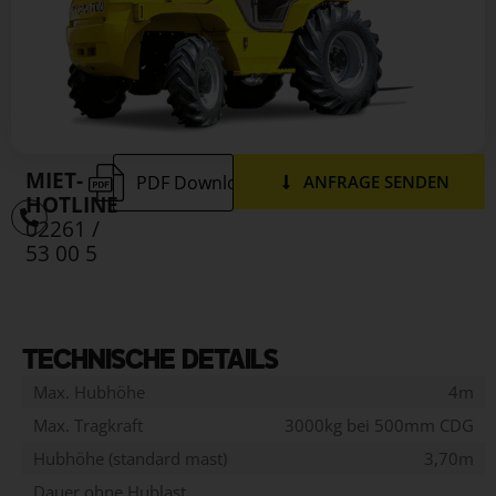
MIET-
PDF Download
ANFRAGE SENDEN
HOTLINE
02261 /
53 00 5
TECHNISCHE DETAILS
Max. Hubhöhe
4m
Max. Tragkraft
3000kg bei 500mm CDG
Hubhöhe (standard mast)
3,70m
Dauer ohne Hublast