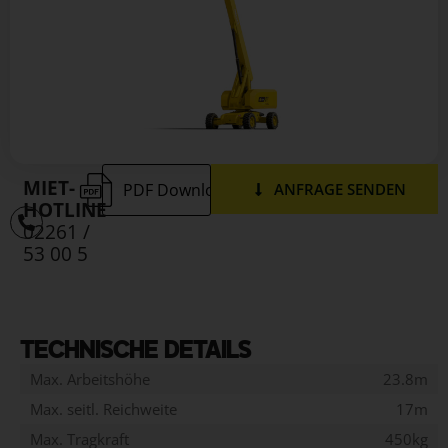
MIET-
PDF Download
ANFRAGE SENDEN
HOTLINE
02261 /
53 00 5
TECHNISCHE DETAILS
Max. Arbeitshöhe
23.8m
Max. seitl. Reichweite
17m
Max. Tragkraft
450kg