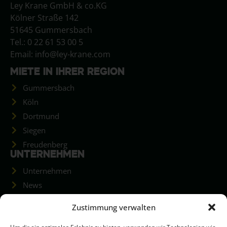
Ley Krane GmbH & co.KG
Kölner Straße 142
51645 Gummersbach
Tel.: 0 22 61 53 00 5
Email: info@ley-krane.com
MIETE IN IHRER REGION
Gummersbach
Köln
Dortmund
Siegen
Freudenberg
UNTERNEHMEN
Unternehmen
News
Stellenanzeigen
Zustimmung verwalten
Projekte