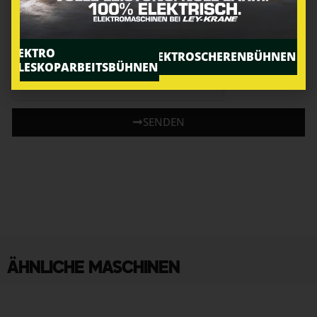
werden nicht an dritte weitergegeben. Weitere
Informationen und Widerrufshinweise findest du in
der
Datenschutzbestimmung.
.
ELEKTRO
ELEKTROSCHERENBÜHNEN
TELESKOPARBEITSBÜHNEN
SENDEN
ÄHNLICHE MASCHINEN